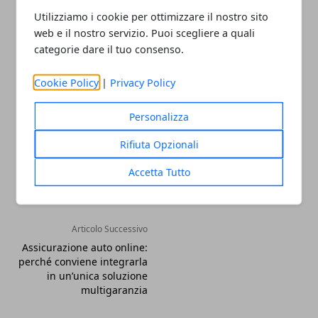
Utilizziamo i cookie per ottimizzare il nostro sito
Oppure, se siete degli sportivi, potreste aver
web e il nostro servizio. Puoi scegliere a quali
bisogno di accessori come i
portasci
o i
portasurf
,
categorie dare il tuo consenso.
perfetti per portare con voi le vostre attrezzature.
Cookie Policy
|
Privacy Policy
Personalizza
Rifiuta Opzionali
Facebook
Twitter
Whatsapp
Accetta Tutto
Articolo Successivo
Assicurazione auto online:
perché conviene integrarla
in un’unica soluzione
multigaranzia