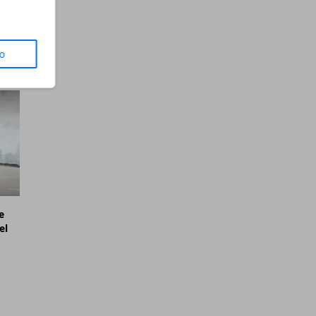
to
e
el