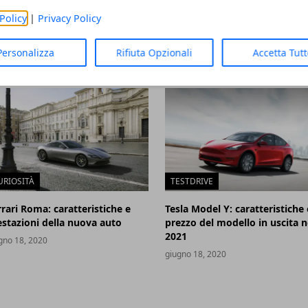
Policy
|
Privacy Policy
sicurezza e l’affidabilità delle
Germania, errore incredibile:
ficine Volkswagen
acquista per sbaglio 28 Tesla
Model 3
zo 19, 2024
Personalizza
Rifiuta Opzionali
Accetta Tut
luglio 01, 2020
URIOSITÀ
TESTDRIVE
rrari Roma: caratteristiche e
Tesla Model Y: caratteristiche 
estazioni della nuova auto
prezzo del modello in uscita n
2021
gno 18, 2020
giugno 18, 2020