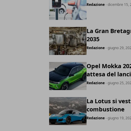
Redazione
- dicembre 15, 
La Gran Bretagn
2035
Redazione
- giugno 29, 20
Opel Mokka 2021
attesa del lanc
Redazione
- giugno 25, 20
La Lotus si ves
combustione
Redazione
- giugno 19, 20