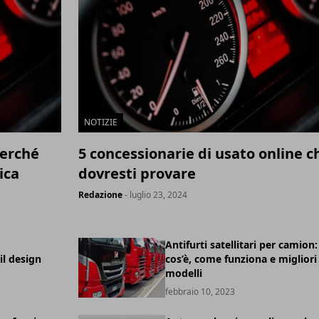
NOTIZIE
perché
5 concessionarie di usato online c
ica
dovresti provare
Redazione
- luglio 23, 2024
Antifurti satellitari per camion:
il design
cos’è, come funziona e migliori
modelli
febbraio 10, 2023