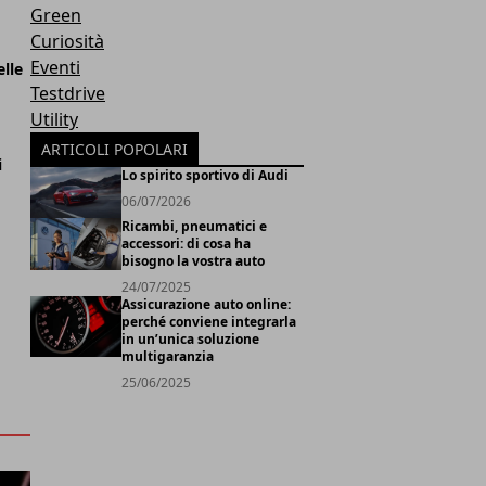
Green
Curiosità
Eventi
elle
Testdrive
Utility
ARTICOLI POPOLARI
i
Lo spirito sportivo di Audi
06/07/2026
Ricambi, pneumatici e
accessori: di cosa ha
bisogno la vostra auto
24/07/2025
Assicurazione auto online:
perché conviene integrarla
in un’unica soluzione
multigaranzia
25/06/2025