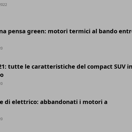
2022
a pensa green: motori termici al bando entro
20
: tutte le caratteristiche del compact SUV i
io
20
te di elettrico: abbandonati i motori a
20