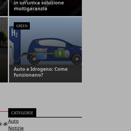
in un’unica soluzione
multigaranzia
GREEN
Auto a Idrogeno: Come
funzionano?
CATEGORIE
Auto
: di
Notizie