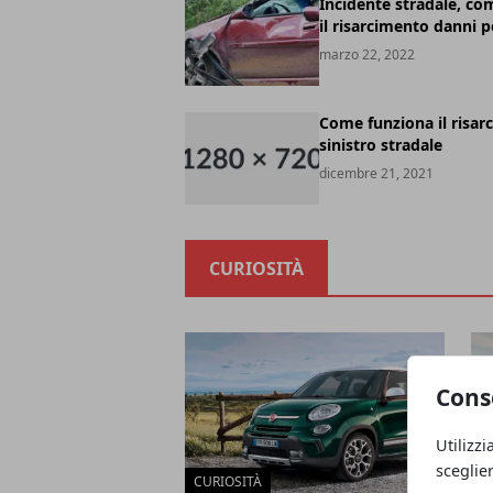
Incidente stradale, co
il risarcimento danni p
marzo 22, 2022
Come funziona il risar
sinistro stradale
dicembre 21, 2021
CURIOSITÀ
Cons
Utilizzi
sceglie
CURIOSITÀ
C