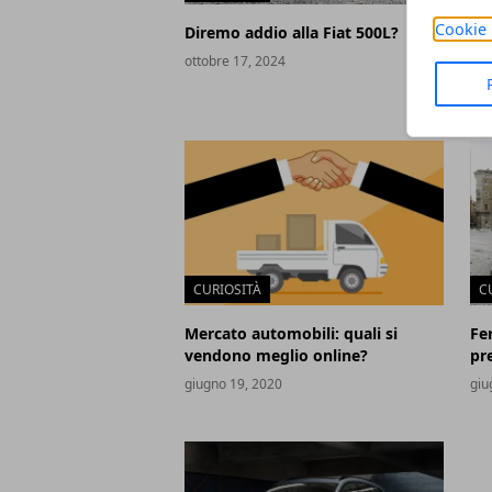
Cookie 
Diremo addio alla Fiat 500L?
La 
of
ottobre 17, 2024
mar
CURIOSITÀ
C
Mercato automobili: quali si
Fe
vendono meglio online?
pr
giugno 19, 2020
giu